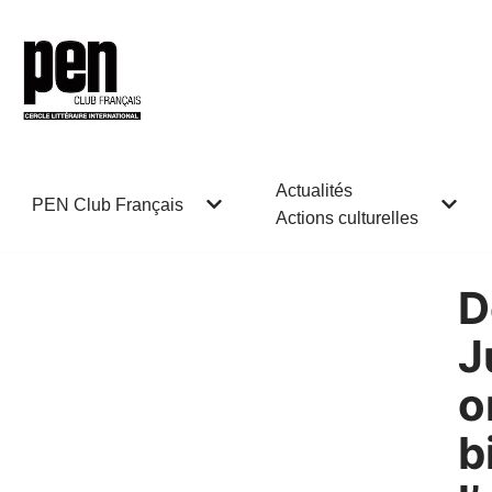
Aller
au
contenu
Actualités
PEN Club Français
Actions culturelles
D
J
o
b