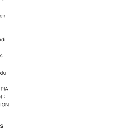
 en
di
rs
 du
 PIA
 :
TION
es