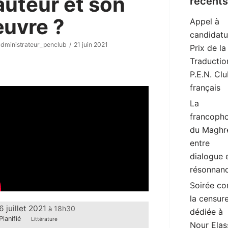
’auteur et son
récents
uvre ?
Appel à
candidatu
administrateur_penclub
21 juin 2021
Prix de la
Traductio
P.E.N. Cl
français
La
francopho
du Maghr
entre
dialogue 
résonnan
Soirée co
la censur
6 juillet 2021
18h30
à
dédiée à
Planifié
Littérature
Nour Elas