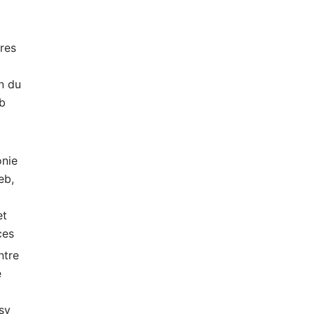
res
n du
ub
nie
eb,
et
ces
ntre
e
sy