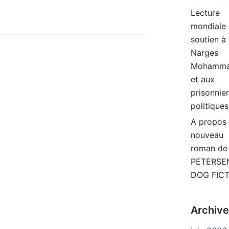
Lecture
mondiale
soutien à
Narges
Mohamma
et aux
prisonnie
politiques
A propos
nouveau
roman de
PETERSEN
DOG FIC
Archiv