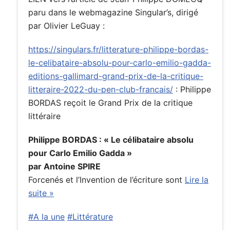
paru dans le webmagazine Singular’s, dirigé
par Olivier LeGuay :
https://singulars.fr/litterature-philippe-bordas-
le-celibataire-absolu-pour-carlo-emilio-gadda-
editions-gallimard-grand-prix-de-la-critique-
litteraire-2022-du-pen-club-francais/
: Philippe
BORDAS reçoit le Grand Prix de la critique
littéraire
Philippe BORDAS : « Le célibataire absolu
pour Carlo Emilio Gadda »
par Antoine SPIRE
Forcenés et l’Invention de l’écriture sont
Lire la
suite »
#A la une
#Littérature