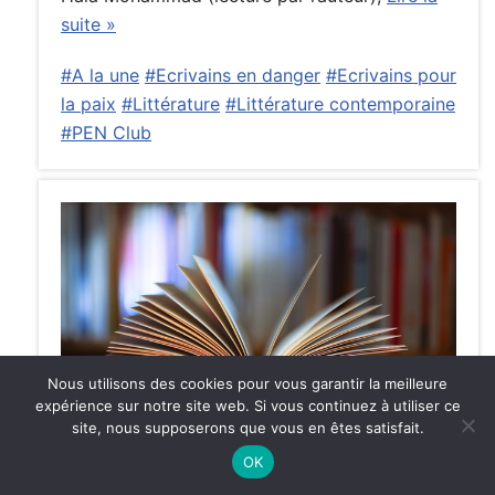
suite »
#A la une
#Ecrivains en danger
#Ecrivains pour
la paix
#Littérature
#Littérature contemporaine
#PEN Club
Nous utilisons des cookies pour vous garantir la meilleure
expérience sur notre site web. Si vous continuez à utiliser ce
site, nous supposerons que vous en êtes satisfait.
Michel Deguy
18 février 2022
OK
Michel Deguy nous a quittés le 16 février, à