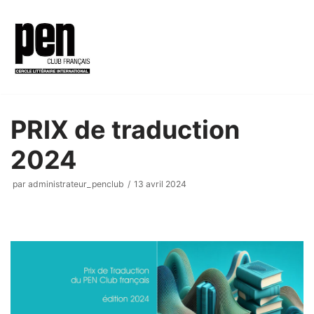
Aller
au
contenu
PRIX de traduction
2024
par
administrateur_penclub
13 avril 2024