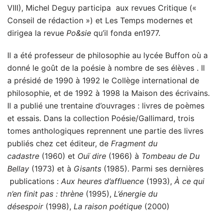
VIII), Michel Deguy participa aux revues Critique («
Conseil de rédaction ») et Les Temps modernes et
dirigea la revue
Po
&
sie
qu’il fonda en1977.
Il a été professeur de philosophie au lycée Buffon où a
donné le goût de la poésie à nombre de ses élèves . Il
a présidé de 1990 à 1992 le Collège international de
philosophie, et de 1992 à 1998 la Maison des écrivains.
Il a publié une trentaine d’ouvrages : livres de poèmes
et essais. Dans la collection Poésie/Gallimard, trois
tomes anthologiques reprennent une partie des livres
publiés chez cet éditeur, de
Fragment du
cadastre
(1960) et
Ouï dire
(1966) à
Tombeau de Du
Bellay
(1973) et à
Gisants
(1985). Parmi ses dernières
publications :
Aux heures d’affluence
(1993),
À
ce qui
n’en finit pas : thrène
(1995),
L’énergie du
désespoir
(1998),
La raison poétique
(2000)