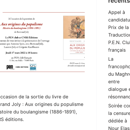
récents
Appel à
candidatu
Prix de la
Traductio
P.E.N. Cl
français
La
francopho
du Maghr
entre
dialogue 
occasion de la sortie du livre de
résonnan
trand Joly : Aux origines du populisme
Soirée co
istoire du boulangisme (1886-1891),
la censur
S éditions.
dédiée à
Nour Elas