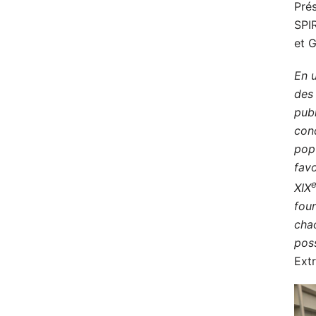
Prés
SPI
et 
En u
des 
pub
cond
pop
favo
XIX
four
chao
poss
Extr