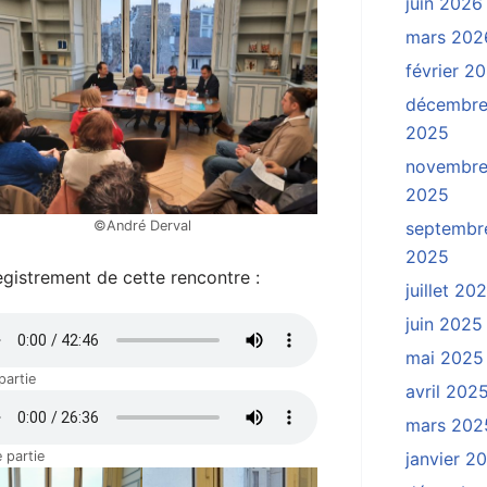
juin 2026
mars 202
février 2
décembr
2025
novembr
2025
©André Derval
septembr
2025
gistrement de cette rencontre :
juillet 20
juin 2025
mai 2025
partie
avril 202
mars 202
 partie
janvier 2