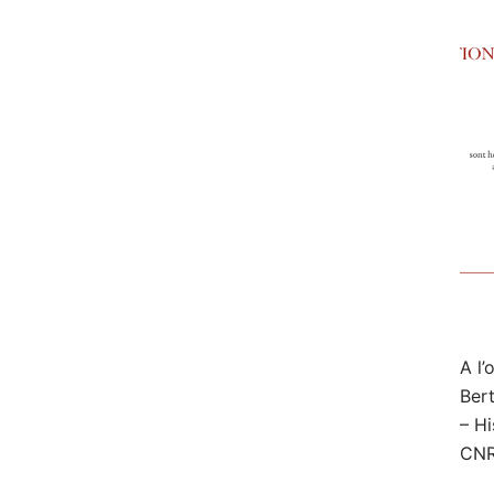
A l’
Ber
– H
CNR