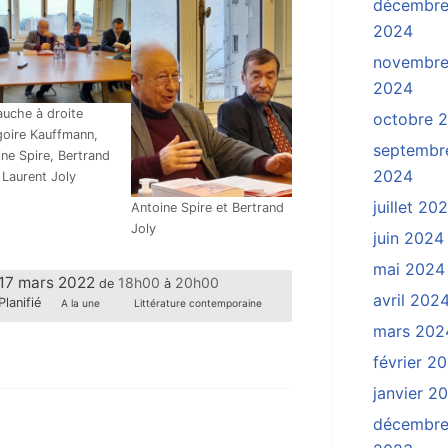
décembr
2024
novembr
2024
auche à droite
octobre 
goire Kauffmann,
septembr
ne Spire, Bertrand
2024
 Laurent Joly
juillet 20
Antoine Spire et Bertrand
Joly
juin 2024
mai 2024
17 mars 2022
18h00
20h00
de
à
avril 202
Planifié
A la une
Littérature contemporaine
mars 202
février 2
janvier 2
décembr