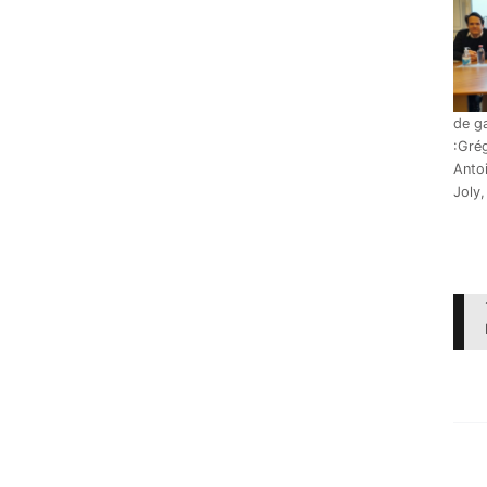
de g
:Gré
Antoi
Joly,