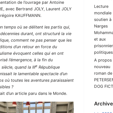
entation de l’ouvrage par Antoine
Lecture
RE, avec Bertrand JOLY, Laurent JOLY
mondiale
Grégoire KAUFFMANN.
soutien à
Narges
n temps où se délitent les partis qui,
Mohamma
décennies ­durant, ont structuré la vie
et aux
lique, comment ne pas penser que les
prisonnie
itions d’un retour en force du
politiques
ulisme évoquent celles qui en ont
risé l’émergence, à la fin du
A propos
e
e
nouveau
siècle, quand la III
République
roman de
nissait le lamentable spectacle d’un
PETERSEN
s où toutes les aventures paraissaient
DOG FIC
ibles ?
ait d’un article paru dans le Monde.
Archiv