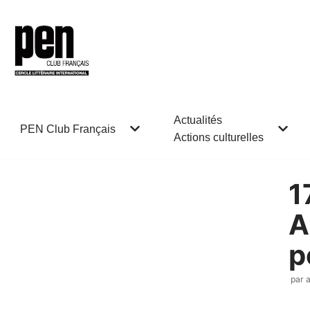
Aller
au
contenu
Actualités
PEN Club Français
Actions culturelles
1
A
p
par