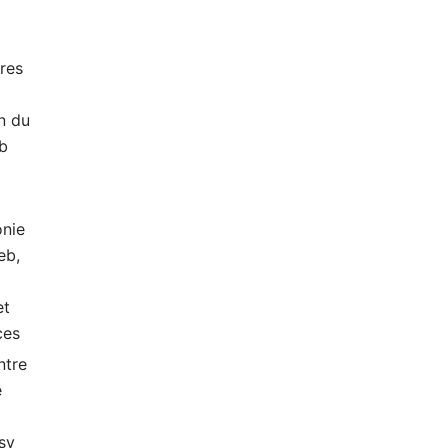
res
n du
ub
nie
eb,
et
ces
ntre
e
sy