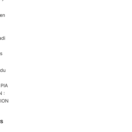
 en
di
rs
 du
 PIA
 :
TION
es