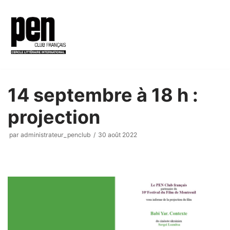
Aller
au
contenu
14 septembre à 18 h :
projection
par
administrateur_penclub
30 août 2022