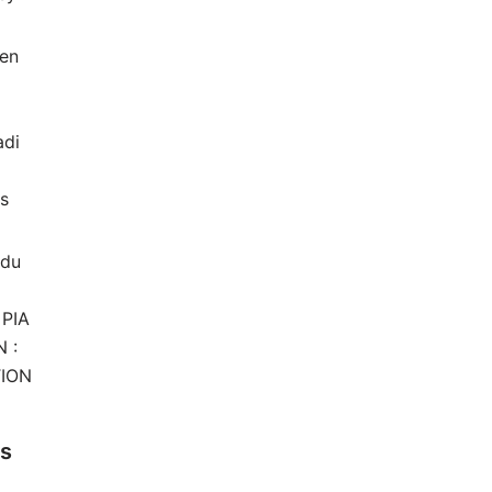
 en
di
rs
 du
 PIA
 :
TION
es