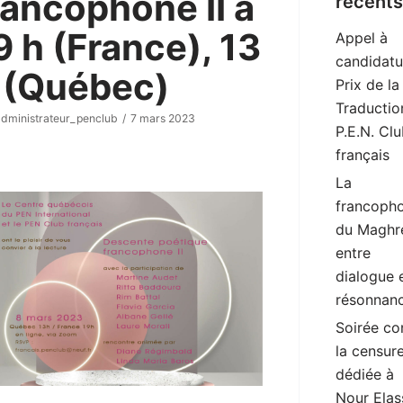
rancophone II à
récents
9 h (France), 13
Appel à
candidatu
 (Québec)
Prix de la
Traductio
administrateur_penclub
7 mars 2023
P.E.N. Cl
français
La
francopho
du Maghr
entre
dialogue 
résonnan
Soirée co
la censur
dédiée à
Nour Elas