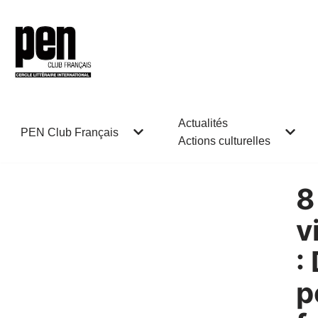
Aller
au
contenu
Actualités
PEN Club Français
Actions culturelles
8
v
:
p