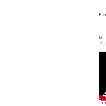
Ren
Mar
Fla
Enre