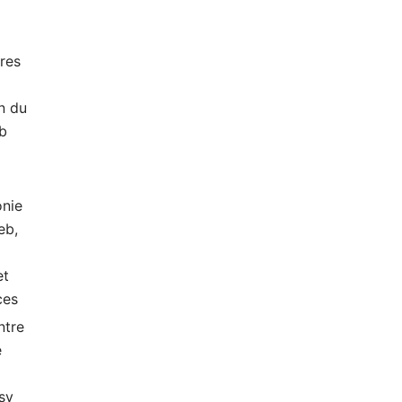
res
n du
ub
nie
eb,
et
ces
ntre
e
sy