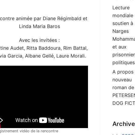
Lecture
mondiale
contre animée par Diane Régimbald et
soutien à
Linda Maria Baros
Narges
Mohamma
Avec les invitées :
et aux
tine Audet, Ritta Baddoura, Rim Battal,
prisonnie
via Garcia, Albane Gellé, Laure Morali.
politiques
A propos
nouveau
roman de
PETERSEN
DOG FIC
Archiv
gistrement vidéo de la rencontre