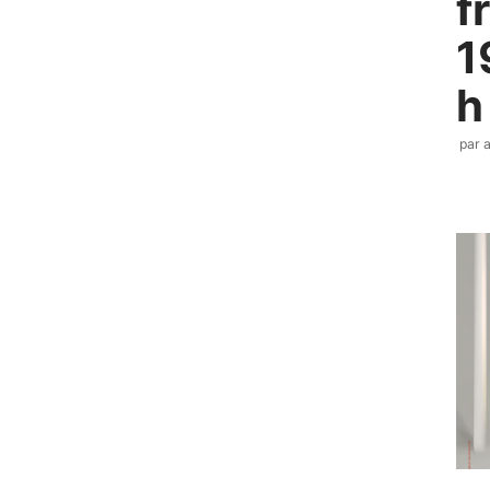
f
1
h
par