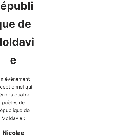
épubli
que de
oldavi
e
n événement
ceptionnel qui
éunira quatre
poètes de
épublique de
Moldavie :
Nicolae