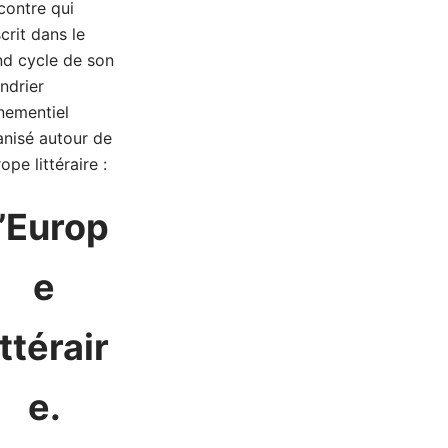
contre qui
scrit dans le
nd cycle de son
ndrier
nementiel
anisé autour de
rope littéraire :
’Europ
e
ittérair
e.