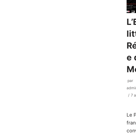
L’
li
Ré
e 
M
par
admi
7 a
Le 
fra
con