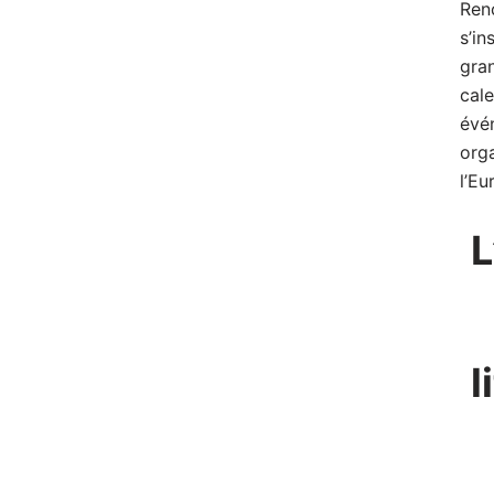
Ren
s’in
gra
cale
évé
org
l’Eu
L
l