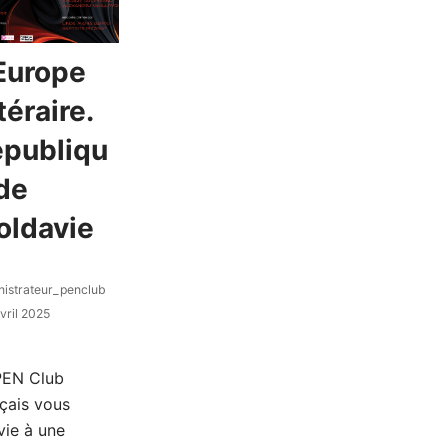
Europe
ttéraire.
publiqu
de
oldavie
nistrateur_penclub
vril 2025
PEN Club
nçais vous
vie à une