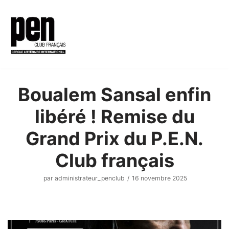
Aller
au
contenu
Boualem Sansal enfin
libéré ! Remise du
Grand Prix du P.E.N.
Club français
par
administrateur_penclub
16 novembre 2025