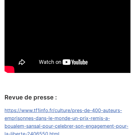
Revue de presse :
https://www.tf1info.fr/culture/pres-de-400-auteurs-
emprisonnes-dans-le-monde-un-prix-remis-a-
boualem-sansal-pour-celebrer-son-engagement-pour-
la-liberte-2406550.html