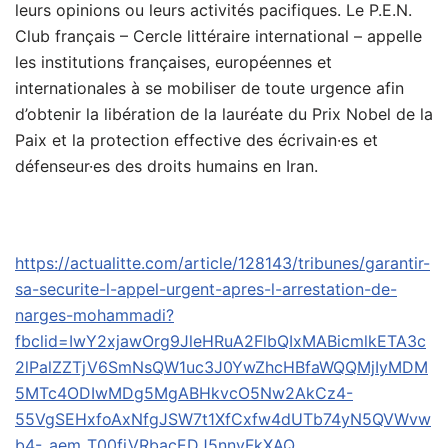
leurs opinions ou leurs activités pacifiques. Le P.E.N.
Club français – Cercle littéraire international – appelle
les institutions françaises, européennes et
internationales à se mobiliser de toute urgence afin
d’obtenir la libération de la lauréate du Prix Nobel de la
Paix et la protection effective des écrivain·es et
défenseur·es des droits humains en Iran.
https://actualitte.com/article/128143/tribunes/garantir-
sa-securite-l-appel-urgent-apres-l-arrestation-de-
narges-mohammadi?
fbclid=IwY2xjawOrg9JleHRuA2FlbQIxMABicmlkETA3c
2lPalZZTjV6SmNsQW1uc3J0YwZhcHBfaWQQMjIyMDM
5MTc4ODIwMDg5MgABHkvcO5Nw2AkCz4-
55VgSEHxfoAxNfgJSW7t1XfCxfw4dUTb74yN5QVWvw
b4-_aem_T00fjVRbacEDJ5nnyFkXAQ