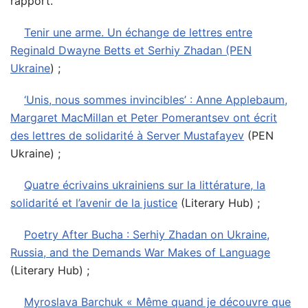
rapport.
Tenir une arme. Un échange de lettres entre
Reginald Dwayne Betts et Serhiy Zhadan (PEN
Ukraine
) ;
‘Unis, nous sommes invincibles’ : Anne Applebaum,
Margaret MacMillan et Peter Pomerantsev ont écrit
des lettres de solidarité à Server Mustafayev
(PEN
Ukraine) ;
Quatre écrivains ukrainiens sur la littérature, la
solidarité et l’avenir de la justice
(Literary Hub) ;
Poetry After Bucha : Serhiy Zhadan on Ukraine,
Russia, and the Demands War Makes of Language
(Literary Hub) ;
Myroslava Barchuk « Même quand je découvre que