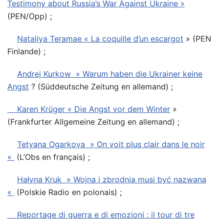
Testimony about Russia’s War Against Ukraine »
(PEN/Opp) ;
Nataliya Teramae « La coquille d’un escargot
» (PEN
Finlande) ;
Andrej Kurkow » Warum haben die Ukrainer keine
Angst
? (Süddeutsche Zeitung en allemand) ;
Karen Krüger « Die Angst vor dem Winter
»
(Frankfurter Allgemeine Zeitung en allemand) ;
Tetyana Ogarkova » On voit plus clair dans le noir
«
(L’Obs en français) ;
Hałyna Kruk » Wojna i zbrodnia musi być nazwana
«
(Polskie Radio en polonais) ;
Reportage di guerra e di emozioni : il tour di tre