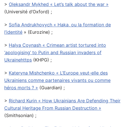
>
Oleksandr Mykhed « Let’s talk about the war »
(Université d’Oxford) ;
>
Sofia Andrukhovych « Haka, ou la formation de
l’identité
» (Eurozine) ;
>
Halya Coynash « Crimean artist tortured into
‘apologising’ to Putin and Russian invaders of
Ukrainehttps
(KHPG) ;
>
Kateryna Mishchenko « L’Europe veut-elle des
Ukrainiens comme partenaires vivants ou comme
héros morts ? »
(Guardian) ;
>
Richard Kurin « How Ukrainians Are Defending Their
Cultural Heritage From Russian Destruction »
(Smithsonian) ;