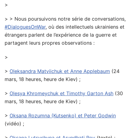
>
> > Nous poursuivons notre série de conversations,
#DialoguesOnWar
, où des intellectuels ukrainiens et
étrangers parlent de l’expérience de la guerre et
partagent leurs propres observations :
>
>
Oleksandra Matviichuk et Anne Applebaum
(24
mars, 18 heures, heure de Kiev) ;
>
Olesya Khromeychuk et Timothy Garton Ash
(30
mars, 18 heures, heure de Kiev) ;
>
Oksana Rozumna (Kutsenko) et Peter Godwin
(vidéo) ;
>
Oksana Lutsyshyna et Arundhati Roy
(texte) ;