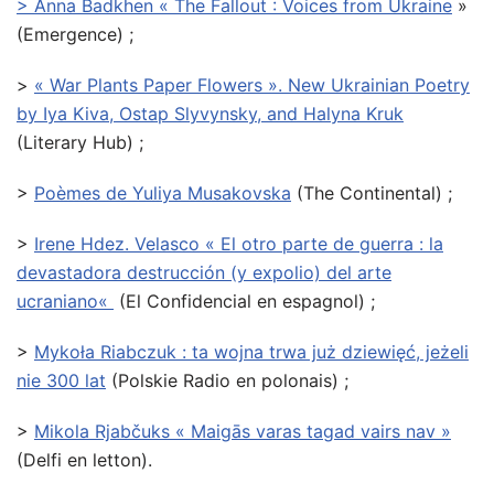
> Anna Badkhen « The Fallout : Voices from Ukraine
»
(Emergence) ;
>
« War Plants Paper Flowers ». New Ukrainian Poetry
by Iya Kiva, Ostap Slyvynsky, and Halyna Kruk
(Literary Hub) ;
>
Poèmes de Yuliya Musakovska
(The Continental) ;
>
Irene Hdez. Velasco « El otro parte de guerra : la
devastadora destrucción (y expolio) del arte
ucraniano
«
(El Confidencial en espagnol) ;
>
Mykoła Riabczuk : ta wojna trwa już dziewięć, jeżeli
nie 300 lat
(Polskie Radio en polonais) ;
>
Mikola Rjabčuks « Maigās varas tagad vairs nav »
(Delfi en letton).