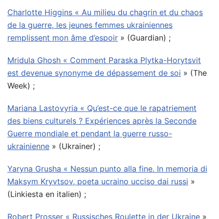
Charlotte Higgins « Au milieu du chagrin et du chaos
de la guerre, les jeunes femmes ukrainiennes
remplissent mon âme d’espoir
» (Guardian) ;
Mridula Ghosh « Comment Paraska Plytka-Horytsvit
est devenue synonyme de dépassement de soi
» (The
Week) ;
Mariana Lastovyria « Qu’est-ce que le rapatriement
des biens culturels ? Expériences après la Seconde
Guerre mondiale et pendant la guerre russo-
ukrainienne
» (Ukrainer) ;
Yaryna Grusha « Nessun punto alla fine. In memoria di
Maksym Kryvtsov, poeta ucraino ucciso dai russi
»
(Linkiesta en italien) ;
Robert Prosser « Russisches Roulette in der Ukraine
»