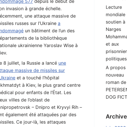
ndommagé 577
depuis le début de
Lecture
on invasion à grande échelle.
mondiale
écemment, une attaque massive de
soutien à
issiles russes sur l’Ukraine
a
Narges
ndommagé
un bâtiment de l’un des
Mohamma
épartements de la bibliothèque
et aux
ationale ukrainienne Yaroslav Wise à
prisonnie
iev.
politiques
e 8 juillet, la Russie a lancé
une
A propos
ttaque massive de missiles sur
nouveau
’Ukraine
et a touché l’hôpital
roman de
khmatdyt à Kiev, le plus grand centre
PETERSEN
édical pour enfants de l’État. Les
DOG FIC
eux villes de l’oblast de
nipropetrovsk – Dnipro et Kryvyi Rih –
nt également été attaquées par des
Archiv
issiles. Ce jour-là, les attaques