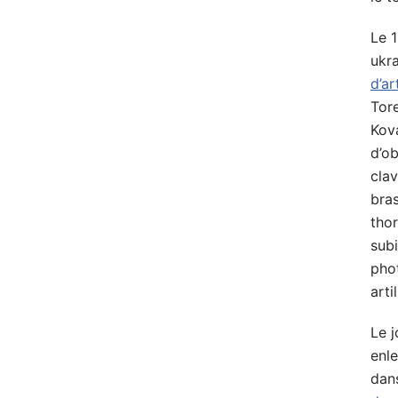
Le 1
ukr
d’ar
Tore
Kov
d’ob
clav
bras
tho
sub
pho
arti
Le j
enl
dans