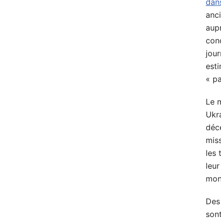
dans
anc
aup
cond
jour
est
« pa
Le 
Ukra
décé
miss
les 
leur
mond
Des 
son