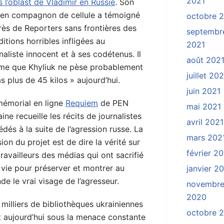
2021
 l’oblast de Vladimir en Russie
. Son
ien compagnon de cellule a témoigné
octobre 
rès de Reporters sans frontières des
septembr
itions horribles infligées au
2021
naliste innocent et à ses codétenus. Il
août 202
ime que Khyliuk ne pèse probablement
juillet 20
s plus de 45 kilos » aujourd’hui.
juin 2021
mémorial en ligne
Requiem
de PEN
mai 2021
ine recueille les récits de journalistes
avril 2021
dés à la suite de l’agression russe. La
mars 202
ion du projet est de dire la vérité sur
février 2
travailleurs des médias qui ont sacrifié
 vie pour préserver et montrer au
janvier 2
e le vrai visage de l’agresseur.
novembr
2020
milliers de bibliothèques ukrainiennes
octobre 
t aujourd’hui sous la menace constante