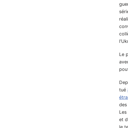
guer
séri
réal
conv
coll
l’Uk
Le p
avec
pou
Depu
tué
étr
des 
Les 
et 
le t