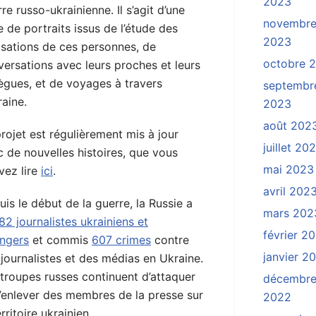
2023
re russo-ukrainienne. Il s’agit d’une
novembr
e de portraits issus de l’étude des
2023
isations de ces personnes, de
octobre 
ersations avec leurs proches et leurs
ègues, et de voyages à travers
septembr
raine.
2023
août 202
rojet est régulièrement mis à jour
juillet 20
 de nouvelles histoires, que vous
mai 2023
vez lire
ici
.
avril 202
is le début de la guerre, la Russie a
mars 202
82 journalistes ukrainiens et
février 2
angers
et commis
607 crimes
contre
janvier 2
journalistes et des médias en Ukraine.
troupes russes continuent d’attaquer
décembr
d’enlever des membres de la presse sur
2022
erritoire ukrainien.