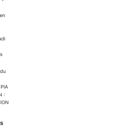
 en
di
rs
 du
 PIA
 :
TION
es