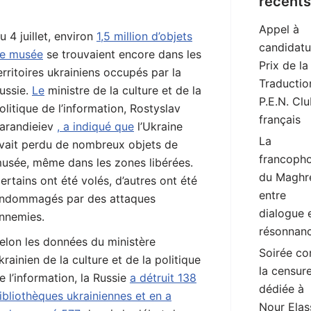
récents
Appel à
u 4 juillet, environ
1,5 million d’objets
candidatu
e musée
se trouvaient encore dans les
Prix de la
erritoires ukrainiens occupés par la
Traductio
ussie.
Le
ministre de la culture et de la
P.E.N. Cl
olitique de l’information, Rostyslav
français
arandieiev
, a indiqué que
l’Ukraine
La
vait perdu de nombreux objets de
francopho
usée, même dans les zones libérées.
du Maghr
ertains ont été volés, d’autres ont été
entre
ndommagés par des attaques
dialogue 
nnemies.
résonnan
elon les données du ministère
Soirée co
krainien de la culture et de la politique
la censur
e l’information, la Russie
a détruit 138
dédiée à
ibliothèques ukrainiennes et en a
Nour Elas