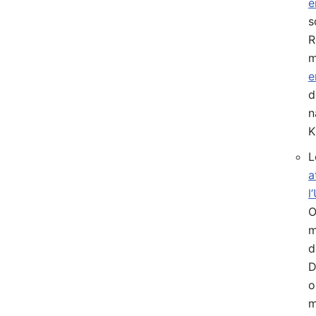
e
s
R
m
e
d
n
K
L
a
l
O
m
d
D
o
m