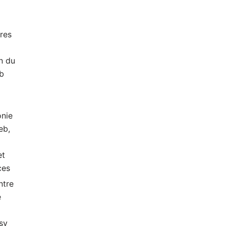
res
n du
ub
nie
eb,
et
ces
ntre
e
sy