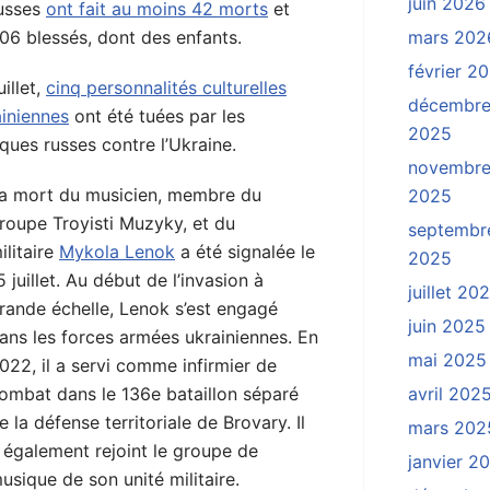
juin 2026
usses
ont fait au moins 42 morts
et
06 blessés, dont des enfants.
mars 202
février 2
uillet,
cinq personnalités culturelles
décembr
ainiennes
ont été tuées par les
2025
ques russes contre l’Ukraine.
novembr
a mort du musicien, membre du
2025
roupe Troyisti Muzyky, et du
septembr
ilitaire
Mykola Lenok
a été signalée le
2025
5 juillet. Au début de l’invasion à
juillet 20
rande échelle, Lenok s’est engagé
juin 2025
ans les forces armées ukrainiennes. En
mai 2025
022, il a servi comme infirmier de
ombat dans le 136e bataillon séparé
avril 202
e la défense territoriale de Brovary. Il
mars 202
 également rejoint le groupe de
janvier 2
usique de son unité militaire.