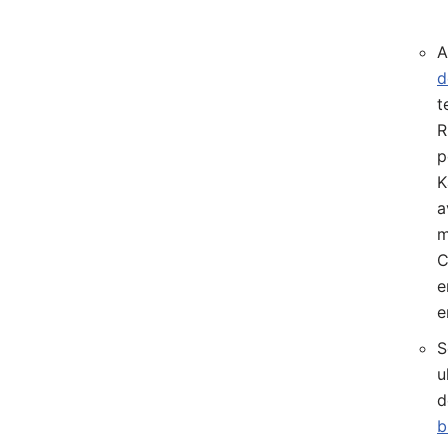
A
d
t
R
p
K
a
m
C
e
e
S
u
d
b