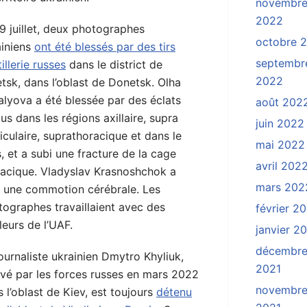
novembr
2022
9 juillet, deux photographes
octobre 
ainiens
ont été blessés par des tirs
septembr
tillerie russes
dans le district de
2022
tsk, dans l’oblast de Donetsk. Olha
alyova a été blessée par des éclats
août 202
us dans les régions axillaire, supra
juin 2022
iculaire, suprathoracique et dans le
mai 2022
, et a subi une fracture de la cage
avril 202
racique. Vladyslav Krasnoshchok a
mars 202
i une commotion cérébrale. Les
tographes travaillaient avec des
février 2
lleurs de l’UAF.
janvier 2
décembr
ournaliste ukrainien Dmytro Khyliuk,
2021
evé par les forces russes en mars 2022
novembr
 l’oblast de Kiev, est toujours
détenu