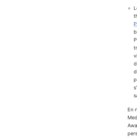
L
t
P
b
P
t
v
d
d
p
s
s
En 
Med
Away
pers