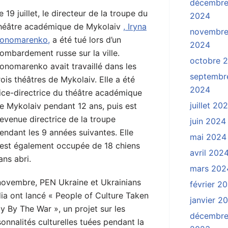
décembr
e 19 juillet, le directeur de la troupe du
2024
héâtre académique de Mykolaiv
, Iryna
novembr
onomarenko,
a été tué lors d’un
2024
ombardement russe sur la ville.
octobre 
onomarenko avait travaillé dans les
septembr
rois théâtres de Mykolaiv. Elle a été
2024
ice-directrice du théâtre académique
juillet 20
e Mykolaiv pendant 12 ans, puis est
evenue directrice de la troupe
juin 2024
endant les 9 années suivantes. Elle
mai 2024
’est également occupée de 18 chiens
avril 202
ans abri.
mars 202
novembre, PEN Ukraine et Ukrainians
février 2
ia ont lancé « People of Culture Taken
janvier 2
 By The War », un projet sur les
décembr
onnalités culturelles tuées pendant la