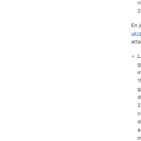
r
2
En j
ukr
atta
L
g
m
1
g
d
2
c
d
a
m