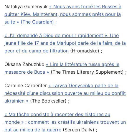
Nataliya Gumenyuk
« Nous avons forcé les Russes à
quitter Kiev. Maintenant, nous sommes prêts pour la
suite » (The Guardian) ;
« J’ai demandé à Dieu de mourir rapidement ». Une
jeune fille de 17 ans de Mariupol parle de la faim, de la
peur et du camp de filtration
(Hromadske) ;
Oksana Zabuzhko
« Lire la littérature russe après le
massacre de Buca »
(The Times Literary Supplement) ;
Caroline Carpenter
« Larysa Denysenko parle de la
nécessité d’une discussion ouverte au milieu du conflit
ukrainien »
(The Bookseller) ;
« Ma tâche consiste à raconter des histoires au
monde » : comment les créatifs ukrainiens trouvent un
but au milieu de la guerre
(Screen Daily) ;