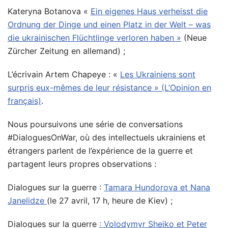
Kateryna Botanova «
Ein eigenes Haus verheisst die
Ordnung der Dinge und einen Platz in der Welt – was
die ukrainischen Flüchtlinge verloren haben »
(Neue
Zürcher Zeitung en allemand) ;
L’écrivain Artem Chapeye : «
Les Ukrainiens sont
surpris eux-mêmes de leur résistance » (L’Opinion en
français)
.
Nous poursuivons une série de conversations
#DialoguesOnWar, où des intellectuels ukrainiens et
étrangers parlent de l’expérience de la guerre et
partagent leurs propres observations :
Dialogues sur la guerre :
Tamara Hundorova et Nana
Janelidze
(le 27 avril, 17 h, heure de Kiev) ;
Dialogues sur la guerre
: Volodymyr Sheiko et Peter