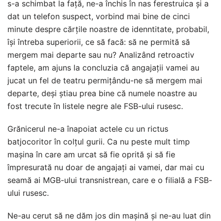
s-a schimbat la față, ne-a închis în nas ferestruica și a
dat un telefon suspect, vorbind mai bine de cinci
minute despre cărțile noastre de idenntitate, probabil,
își întreba superiorii, ce să facă: să ne permită să
mergem mai departe sau nu? Analizând retroactiv
faptele, am ajuns la concluzia că angajații vamei au
jucat un fel de teatru permițându-ne să mergem mai
departe, deși știau prea bine că numele noastre au
fost trecute în listele negre ale FSB-ului rusesc.
Grănicerul ne-a înapoiat actele cu un rictus
batjocoritor în colțul gurii. Ca nu peste mult timp
mașina în care am urcat să fie oprită și să fie
împresurată nu doar de angajați ai vamei, dar mai cu
seamă ai MGB-ului transnistrean, care e o filială a FSB-
ului rusesc.
Ne-au cerut să ne dăm jos din mașină și ne-au luat din