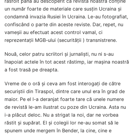
răsfoit până au descoperit că revista noastră conține
un număr foarte de materiale care susțin Ucraina și
condamnă invazia Rusiei în Ucraina. Le-au fotografiat,
confiscând o parte din aceste reviste. Dar, repet, nu
vameșii au efectuat acest control vamal, ci
reprezentații MGB-ului (securității ) transnistrene.
Nouă, celor patru scriitori și jurnaliști, nu ni s-au
înapoiat actele în tot acest răstimp, iar mașina noastră
a fost trasă pe dreapta.
Vreme de o oră și ceva am fost interogați de către
securiștii din Tiraspol, dintre care unul era în grad de
maior. Pe el l-a deranjat foarte tare că unele numere
de revistă le-am ilustrat cu poze din Ucraina. Asta nu
i-a plăcut deloc. Nu a strigat la noi, dar ne vorbea
răstit și supărat. El și colegii lor ne-au somat să le
spunem unde mergem în Bender, la cine, cine e