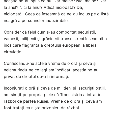
aceștia ne-au spus că nu. Dar mâine? Nici mâine? Dar
la anul? Nici la anul? Adică niciodată? Da,
niciodată. Ceea ce înseamnă că ne-au inclus pe o listă
neagră a persoanelor indezirabile.
Consider că felul cum s-au comportat securiștii,
vameșii, milițienii și grănicerii transnistreni înseamnă o
încălcare flagrantă a dreptului european la liberă
circulație.
Confiscându-ne actele vreme de o oră și ceva și
nelămurindu-ne ce legi am încălcat, aceștia ne-au
privat de dreptul de-a fi informați.
Înconjurați o oră și ceva de milițieni și securiști ostili,
am simțit pe propria piele că Transnistria a intrat în
război de partea Rusiei. Vreme de o oră și ceva am
fost tratați ca niște prizonieri de război.