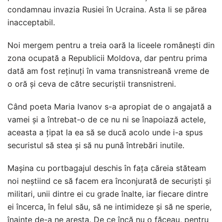
condamnau invazia Rusiei în Ucraina. Asta li se părea
inacceptabil.
Noi mergem pentru a treia oară la liceele românești din
zona ocupată a Republicii Moldova, dar pentru prima
dată am fost reținuți în vama transnistreană vreme de
o oră și ceva de către securiștii transnistreni.
Când poeta Maria Ivanov s-a apropiat de o angajată a
vamei și a întrebat-o de ce nu ni se înapoiază actele,
aceasta a țipat la ea să se ducă acolo unde i-a spus
securistul să stea și să nu pună întrebări inutile.
Mașina cu portbagajul deschis în fața căreia stăteam
noi neștiind ce să facem era înconjurată de securiști și
militari, unii dintre ei cu grade înalte, iar fiecare dintre
ei încerca, în felul său, să ne intimideze și să ne sperie,
înainte de-a ne aresta. De ce încă nu o făceau, pentru