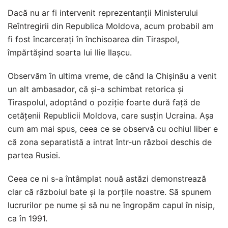
Dacă nu ar fi intervenit reprezentanții Ministerului
Reîntregirii din Republica Moldova, acum probabil am
fi fost încarcerați în închisoarea din Tiraspol,
împărtășind soarta lui Ilie Ilașcu.
Observăm în ultima vreme, de când la Chișinău a venit
un alt ambasador, că și-a schimbat retorica și
Tiraspolul, adoptând o poziție foarte dură față de
cetățenii Republicii Moldova, care susțin Ucraina. Așa
cum am mai spus, ceea ce se observă cu ochiul liber e
că zona separatistă a intrat într-un război deschis de
partea Rusiei.
Ceea ce ni s-a întâmplat nouă astăzi demonstrează
clar că războiul bate și la porțile noastre. Să spunem
lucrurilor pe nume și să nu ne îngropăm capul în nisip,
ca în 1991.