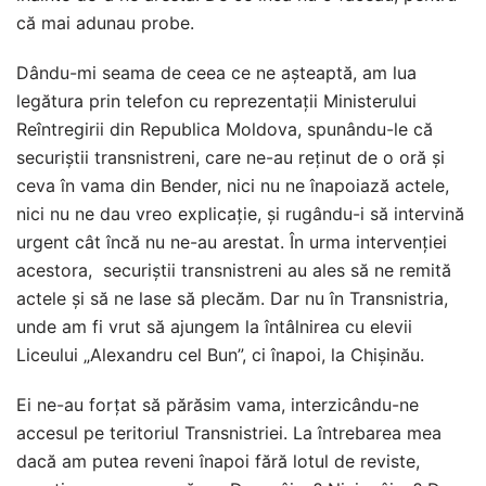
că mai adunau probe.
Dându-mi seama de ceea ce ne așteaptă, am lua
legătura prin telefon cu reprezentații Ministerului
Reîntregirii din Republica Moldova, spunându-le că
securiștii transnistreni, care ne-au reținut de o oră și
ceva în vama din Bender, nici nu ne înapoiază actele,
nici nu ne dau vreo explicație, și rugându-i să intervină
urgent cât încă nu ne-au arestat. În urma intervenției
acestora, securiștii transnistreni au ales să ne remită
actele și să ne lase să plecăm. Dar nu în Transnistria,
unde am fi vrut să ajungem la întâlnirea cu elevii
Liceului „Alexandru cel Bun”, ci înapoi, la Chișinău.
Ei ne-au forțat să părăsim vama, interzicându-ne
accesul pe teritoriul Transnistriei. La întrebarea mea
dacă am putea reveni înapoi fără lotul de reviste,