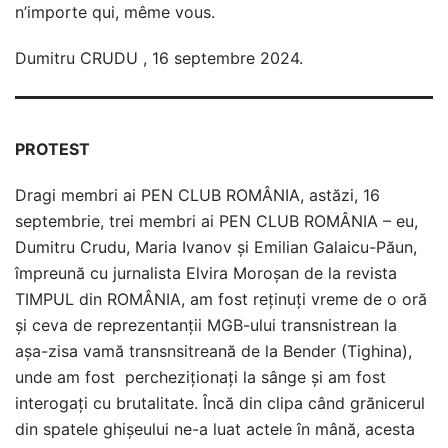
n’importe qui, même vous.
Dumitru CRUDU , 16 septembre 2024.
PROTEST
Dragi membri ai PEN CLUB ROMÂNIA, astăzi, 16
septembrie, trei membri ai PEN CLUB ROMÂNIA – eu,
Dumitru Crudu, Maria Ivanov și Emilian Galaicu-Păun,
împreună cu jurnalista Elvira Moroșan de la revista
TIMPUL din ROMÂNIA, am fost reținuți vreme de o oră
și ceva de reprezentanții MGB-ului transnistrean la
așa-zisa vamă transnsitreană de la Bender (Tighina),
unde am fost percheziționați la sânge și am fost
interogați cu brutalitate. Încă din clipa când grănicerul
din spatele ghișeului ne-a luat actele în mână, acesta