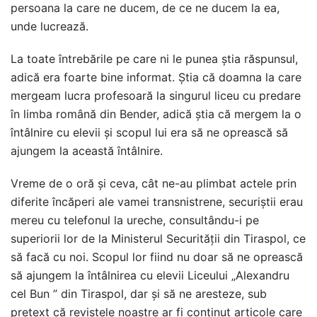
persoana la care ne ducem, de ce ne ducem la ea,
unde lucrează.
La toate întrebările pe care ni le punea știa răspunsul,
adică era foarte bine informat. Știa că doamna la care
mergeam lucra profesoară la singurul liceu cu predare
în limba română din Bender, adică știa că mergem la o
întâlnire cu elevii și scopul lui era să ne oprească să
ajungem la această întâlnire.
Vreme de o oră și ceva, cât ne-au plimbat actele prin
diferite încăperi ale vamei transnistrene, securiștii erau
mereu cu telefonul la ureche, consultându-i pe
superiorii lor de la Ministerul Securității din Tiraspol, ce
să facă cu noi. Scopul lor fiind nu doar să ne oprească
să ajungem la întâlnirea cu elevii Liceului „Alexandru
cel Bun ” din Tiraspol, dar și să ne aresteze, sub
pretext că revistele noastre ar fi conținut articole care