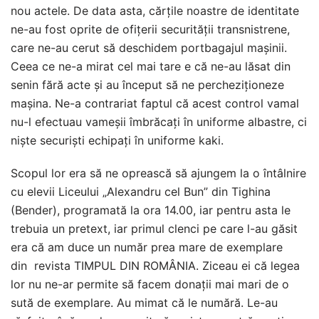
nou actele. De data asta, cărțile noastre de identitate
ne-au fost oprite de ofițerii securității transnistrene,
care ne-au cerut să deschidem portbagajul mașinii.
Ceea ce ne-a mirat cel mai tare e că ne-au lăsat din
senin fără acte și au început să ne percheziționeze
mașina. Ne-a contrariat faptul că acest control vamal
nu-l efectuau vameșii îmbrăcați în uniforme albastre, ci
niște securiști echipați în uniforme kaki.
Scopul lor era să ne oprească să ajungem la o întâlnire
cu elevii Liceului „Alexandru cel Bun” din Tighina
(Bender), programată la ora 14.00, iar pentru asta le
trebuia un pretext, iar primul clenci pe care l-au găsit
era că am duce un număr prea mare de exemplare
din revista TIMPUL DIN ROMÂNIA. Ziceau ei că legea
lor nu ne-ar permite să facem donații mai mari de o
sută de exemplare. Au mimat că le numără. Le-au