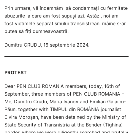
Prin urmare, vă îndemnăm să condamnați cu fermitate
abuzurile la care am fost supuși azi. Astăzi, noi am
fost victimele separatismului transnistrean, mâine s-ar
putea să fiți dumneavoastră.
Dumitru CRUDU, 16 septembrie 2024.
PROTEST
Dear PEN CLUB ROMANIA members, today, 16th of
September, three members of PEN CLUB ROMANIA –
Me, Dumitru Crudu, Maria Ivanov and Emilian Galaicu-
Păun, together with TIMPUL din ROMÂNIA journalist
Elvira Moroșan, have been detained by the Ministry of
State Security of Transnistria at the Bender (Tighina)
border, where we were diligently searched and brutally