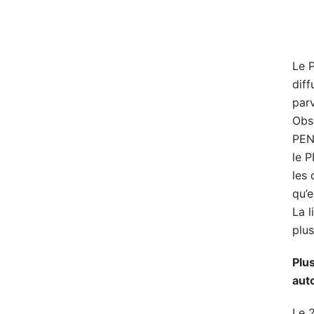
Le 
diff
par
Obse
PEN 
le 
les
qu’
La l
plu
Plus
aut
Le 2