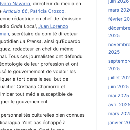
juin 2026
lvaro Navarro
, directeur du media en
mars 202
ne
Artículo 66
,
Patricia Orozco
,
enne rédactrice en chef de l’émission
février 2
radio
Onda Local
,
Juan Lorenzo
décembr
lman
, secrétaire du comité directeur
2025
quotidien
La Prensa
, ainsi qu’Eduardo
novembr
íquez, rédacteur en chef du même
2025
nal. Tous ces journalistes ont défendu
septembr
éontologie de leur profession et ont
2025
usé le gouvernement de vouloir les
juillet 20
iquer à tort dans le seul but de
ualifier Cristiana Chamorro et
juin 2025
timider tout média susceptible de
mai 2025
iquer le gouvernement.
avril 202
mars 202
personnalités culturelles bien connues
Nicaragua n’ont pas échappé à
janvier 2