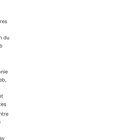
res
n du
ub
nie
eb,
et
ces
ntre
e
sy