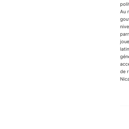
poli
Au n
gou
nive
parm
joue
lati
géné
acce
de 
Nic