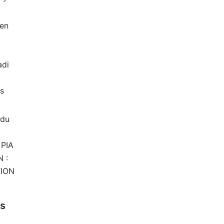
 en
di
rs
 du
 PIA
 :
TION
es