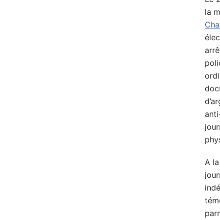
la m
Cha
élec
arr
pol
ord
doc
d’ar
anti
jour
phy
A la
jour
ind
tém
parm