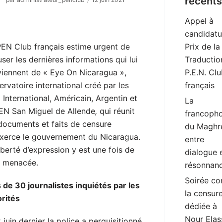
récents
Appel à
candidatu
PEN Club français estime urgent de
Prix de la
user les dernières informations qui lui
Traductio
viennent de « Eye On Nicaragua »,
P.E.N. Cl
rvatoire international créé par les
français
International, Américain, Argentin et
La
PEN San Miguel de Allende
,
qui réunit
francopho
 documents et faits de censure
du Maghr
exerce le gouvernement du Nicaragua.
entre
iberté d’expression y est une fois de
dialogue 
s menacée.
résonnan
Soirée co
 de 30 journalistes inquiétés par les
la censur
orités
dédiée à
Nour Elas
 juin dernier la police a perquisitionné