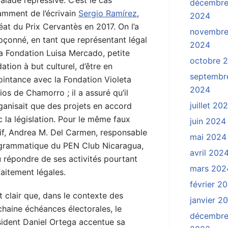
calade répressive. C’est le cas
décembr
amment de l’écrivain
Sergio Ramírez
,
2024
éat du Prix Cervantès en 2017. On l’a
novembr
pçonné, en tant que représentant légal
2024
a Fondation Luisa Mercado, petite
octobre 
ation à but culturel, d’être en
septembr
ointance avec la Fondation Violeta
2024
ios de Chamorro ; il a assuré qu’il
juillet 20
ganisait que des projets en accord
 la législation. Pour le même faux
juin 2024
if, Andrea M. Del Carmen, responsable
mai 2024
grammatique du PEN Club Nicaragua,
avril 202
 répondre de ses activités pourtant
mars 202
aitement légales.
février 2
st clair que, dans le contexte des
janvier 2
haine échéances électorales, le
décembr
sident Daniel Ortega accentue sa