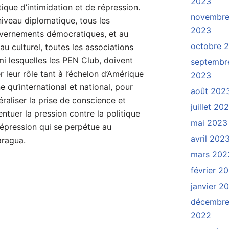
2023
tique d’intimidation et de répression.
novembr
iveau diplomatique, tous les
2023
vernements démocratiques, et au
octobre 
au culturel, toutes les associations
i lesquelles les PEN Club, doivent
septembr
r leur rôle tant à l’échelon d’Amérique
2023
ne qu’international et national, pour
août 202
raliser la prise de conscience et
juillet 20
ntuer la pression contre la politique
mai 2023
répression qui se perpétue au
avril 202
aragua.
mars 202
février 2
janvier 2
décembr
2022