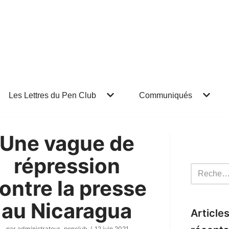
Les Lettres du Pen Club
Communiqués
Une vague de
répression
ontre la presse
au Nicaragua
Article
par
administrateur_penclub
12 juin 2021