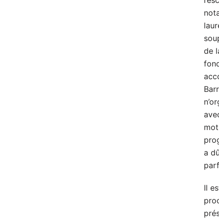
l’es
not
laur
sou
de l
fond
acc
Barr
n’or
avec
mot
pro
a dû
parf
Il e
proc
pré