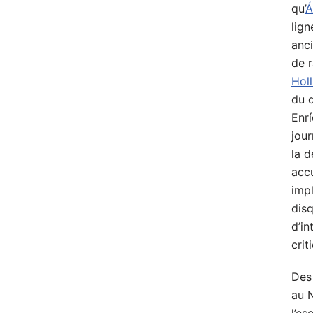
qu’
Á
lig
anci
de 
Hol
du 
Enr
jour
la d
acc
impl
disq
d’in
crit
Des 
au 