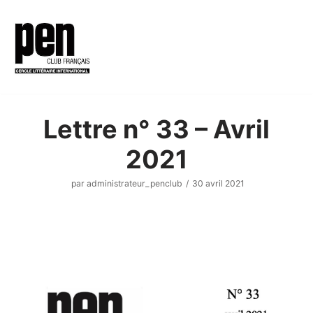
Aller
au
contenu
Lettre n° 33 – Avril
2021
par
administrateur_penclub
30 avril 2021